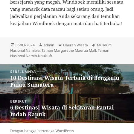
bersejarah yang megah, Windhoek memiliki sesuatu
yang menarik
data macau
bagi setiap orang. Jadi,
jadwalkan perjalanan Anda sekarang dan temukan
keajaiban Windhoek dengan mata dan hati terbuka!
Diposkan
Penulis
Kategori
Tag
06/03/2024
admin
Daerah Wisata
Museum
pada
Nasional Namibia
,
Taman Margarethe Maerua Mall
,
Taman
Nasional Namib-Naukluft
Navigasi
SEBELUMNYA
pos
10 Destinasi Wisata Terbaik di Bengkulu
Pos
Pulau Sumatera
sebelumnya:
BERIKUT
6 Destinasi Wisata di Sekitaran Pantai
Pos
Indah Kapuk
berikutnya:
Dengan bangga bertenaga WordPress