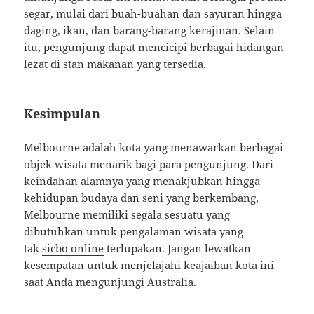
segar, mulai dari buah-buahan dan sayuran hingga
daging, ikan, dan barang-barang kerajinan. Selain
itu, pengunjung dapat mencicipi berbagai hidangan
lezat di stan makanan yang tersedia.
Kesimpulan
Melbourne adalah kota yang menawarkan berbagai
objek wisata menarik bagi para pengunjung. Dari
keindahan alamnya yang menakjubkan hingga
kehidupan budaya dan seni yang berkembang,
Melbourne memiliki segala sesuatu yang
dibutuhkan untuk pengalaman wisata yang
tak
sicbo online
terlupakan. Jangan lewatkan
kesempatan untuk menjelajahi keajaiban kota ini
saat Anda mengunjungi Australia.