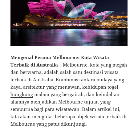
Mengenal Pesona Melbourne: Kota Wisata
Terbaik di Australia –
Melbourne, kota yang megah
dan berwarna, adalah salah satu destinasi wisata
terbaik di Australia. Kombinasi antara budaya yang
kaya, arsitektur yang menawan, kehidupan
togel
hongkong
malam yang bergairah, dan keindahan
alamnya menjadikan Melbourne tujuan yang
sempurna bagi para wisatawan. Dalam artikel ini,
kita akan mengulas beberapa objek wisata terbaik di
Melbourne yang patut dikunjungi.