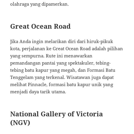
olahraga yang dipamerkan.
Great Ocean Road
Jika Anda ingin melarikan diri dari hiruk-pikuk
kota, perjalanan ke Great Ocean Road adalah pilihan
yang sempurna. Rute ini menawarkan
pemandangan pantai yang spektakuler, tebing-
tebing batu kapur yang megah, dan Formasi Batu
Tenggelam yang terkenal. Wisatawan juga dapat
melihat Pinnacle, formasi batu kapur unik yang
menjadi daya tarik utama.
National Gallery of Victoria
(NGV)