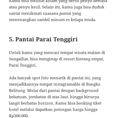
Kamu bisa melihat kolam yang berisi penyu dewasa
atau penyu kecil. Selain itu, kamu juga bisa duduk
santai menikmati suasana pantai yang
menenangkan sambil minum es kelapa muda.
5. Pantai Parai Tenggiri
Untuk kamu yang mencari tempat wisata malam di
Sungailiat, bisa menginap di resort bintang empat,
Parai Tenggiri.
Ada banyak spot foto menarik di pantai ini, yang
menjadikannya tempat instagramable di Bangka
Belitung. Mulai dari pantai dengan background
bebatuan, jembatan di atas laut, hingga birunya
langit berbatas horizon. Kamu bisa booking tiket
hotel melalui dapatkan potongan harga hingga
Rp300.000.