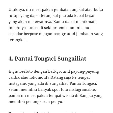
Uniknya, ini merupakan jembatan angkat atau buka
tutup, yang dapat terangkat jika ada kapal besar
yang akan melewatinya. Kamu dapat menikmati
indahnya sunset di sekitar jembatan ini atau
sekadar berpose dengan background jembatan yang
terangkat.
4. Pantai Tongaci Sungailiat
Ingin berfoto dengan background payung-payung
cantik atau lokomotif? Datang saja ke tempat
instagenic yang ada di Sungailiat, Pantai Tongaci.
Selain memiliki banyak spot foto instagramable,
pantai ini merupakan tempat wisata di Bangka yang
memiliki penangkaran penyu.