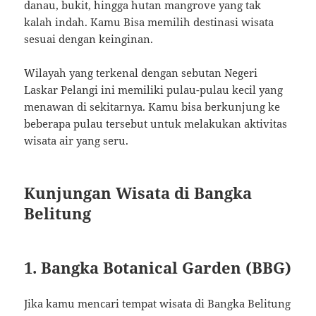
danau, bukit, hingga hutan mangrove yang tak
kalah indah. Kamu Bisa memilih destinasi wisata
sesuai dengan keinginan.
Wilayah yang terkenal dengan sebutan Negeri
Laskar Pelangi ini memiliki pulau-pulau kecil yang
menawan di sekitarnya. Kamu bisa berkunjung ke
beberapa pulau tersebut untuk melakukan aktivitas
wisata air yang seru.
Kunjungan Wisata di Bangka
Belitung
1. Bangka Botanical Garden (BBG)
Jika kamu mencari tempat wisata di Bangka Belitung