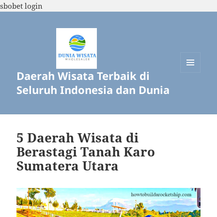
sbobet login
Daerah Wisata Terbaik di
MENU
DAN
Seluruh Indonesia dan Dunia
WIDGET
5 Daerah Wisata di
Berastagi Tanah Karo
Sumatera Utara