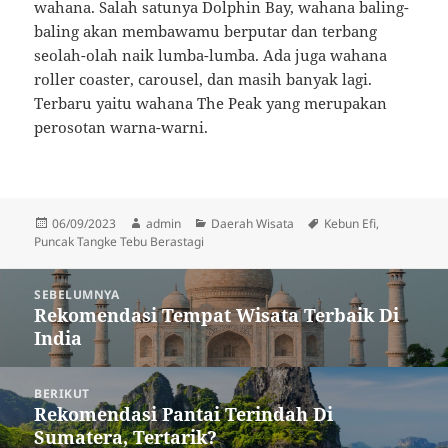
wahana. Salah satunya Dolphin Bay, wahana baling-
baling akan membawamu berputar dan terbang
seolah-olah naik lumba-lumba. Ada juga wahana
roller coaster, carousel, dan masih banyak lagi.
Terbaru yaitu wahana The Peak yang merupakan
perosotan warna-warni.
Diposkan
Penulis
Kategori
Tag
06/09/2023
admin
Daerah Wisata
Kebun Efi
,
pada
Puncak Tangke Tebu Berastagi
Navigasi
SEBELUMNYA
pos
Rekomendasi Tempat Wisata Terbaik Di
Pos
India
sebelumnya:
BERIKUT
Rekomendasi Pantai Terindah Di
Pos
Sumatera, Tertarik?
berikutnya: