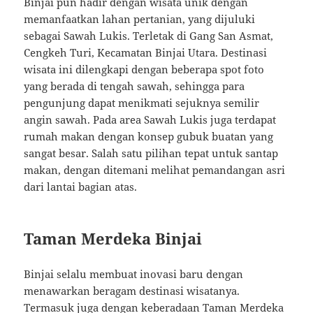
Binjai pun hadir dengan wisata unik dengan
memanfaatkan lahan pertanian, yang dijuluki
sebagai Sawah Lukis. Terletak di Gang San Asmat,
Cengkeh Turi, Kecamatan Binjai Utara. Destinasi
wisata ini dilengkapi dengan beberapa spot foto
yang berada di tengah sawah, sehingga para
pengunjung dapat menikmati sejuknya semilir
angin sawah. Pada area Sawah Lukis juga terdapat
rumah makan dengan konsep gubuk buatan yang
sangat besar. Salah satu pilihan tepat untuk santap
makan, dengan ditemani melihat pemandangan asri
dari lantai bagian atas.
Taman Merdeka Binjai
Binjai selalu membuat inovasi baru dengan
menawarkan beragam destinasi wisatanya.
Termasuk juga dengan keberadaan Taman Merdeka