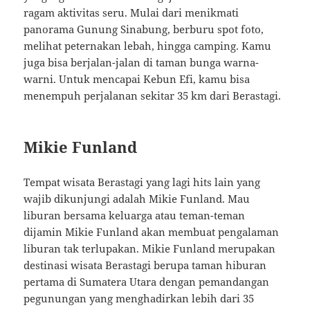
ragam aktivitas seru. Mulai dari menikmati
panorama Gunung Sinabung, berburu spot foto,
melihat peternakan lebah, hingga camping. Kamu
juga bisa berjalan-jalan di taman bunga warna-
warni. Untuk mencapai Kebun Efi, kamu bisa
menempuh perjalanan sekitar 35 km dari Berastagi.
Mikie Funland
Tempat wisata Berastagi yang lagi hits lain yang
wajib dikunjungi adalah Mikie Funland. Mau
liburan bersama keluarga atau teman-teman
dijamin Mikie Funland akan membuat pengalaman
liburan tak terlupakan. Mikie Funland merupakan
destinasi wisata Berastagi berupa taman hiburan
pertama di Sumatera Utara dengan pemandangan
pegunungan yang menghadirkan lebih dari 35